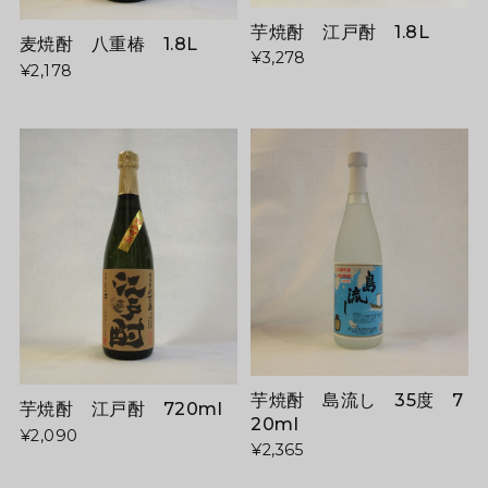
芋焼酎 江戸酎 1.8L
麦焼酎 八重椿 1.8L
¥3,278
¥2,178
芋焼酎 島流し 35度 7
芋焼酎 江戸酎 720ml
20ml
¥2,090
¥2,365