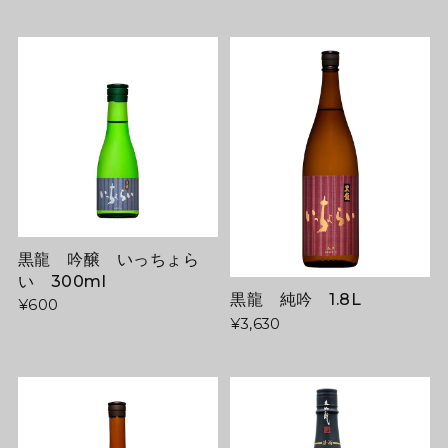
黒龍 吟醸 いっちょら
い 300ml
黒龍 純吟 1.8L
¥600
¥3,630