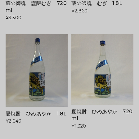
蔵の師魂 謹醸むぎ 720
蔵の師魂 むぎ 1.8L
ml
¥2,860
¥3,300
夏焼酎 ひめあやか 720
夏焼酎 ひめあやか 1.8L
ml
¥2,640
¥1,320