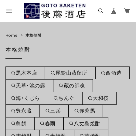
Home
本格焼酎
本格焼酎
黒木本店
尾鈴山蒸留所
西酒造
天草・池の露
蔵の師魂
海・くじら
ちんぐ
大和桜
豊永蔵
三岳
赤兎馬
鳥飼
春雨
八丈島焼酎