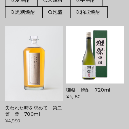
麦焼酎
米焼酎
芋焼酎
黒糖焼酎
泡盛
粕取焼酎
獺祭 焼酎 720ml
¥4,180
失われた時を求めて 第二
篇 栗 700ml
¥4,950