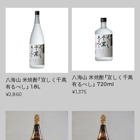
八海山 米焼酎「宜しく千萬
八海山 米焼酎「宜しく千萬
有るべし」 720ml
有るべし」 1.8L
¥1,375
¥2,860