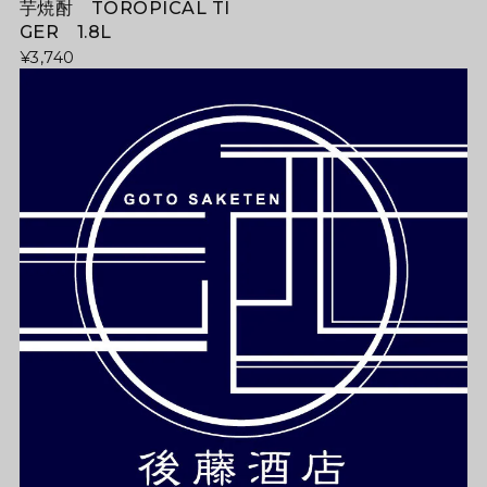
芋焼酎 TOROPICAL TI
GER 1.8L
¥3,740