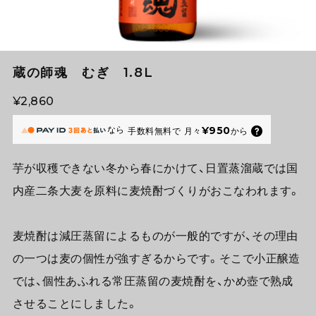
蔵の師魂 むぎ 1.8L
¥2,860
なら
¥950
手数料無料で
月々
から
芋が収穫できない冬から春にかけて、日置蒸溜蔵では国
内産二条大麦を原料に麦焼酎づくりがおこなわれます。
麦焼酎は減圧蒸留によるものが一般的ですが、その理由
の一つは麦の個性が強すぎるからです。そこで小正醸造
では、個性あふれる常圧蒸留の麦焼酎を、かめ壺で熟成
させることにしました。