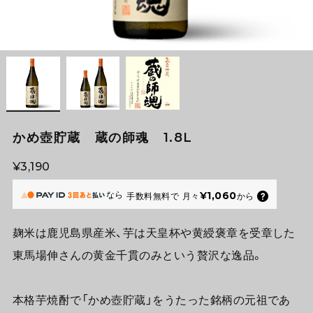
かめ壺貯蔵 蔵の師魂 1.8L
¥3,190
なら
¥1,060
手数料無料で
月々
から
麹米は鹿児島県産米、芋は天皇杯や黄綬褒章を受章した
東馬場伸さんの黄金千貫のみという贅沢な逸品。
本格芋焼酎で「かめ壺貯蔵」をうたった銘柄の元祖であ