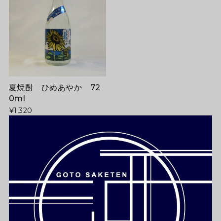
夏焼酎 ひめあやか 72
0ml
¥1,320