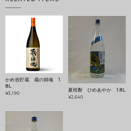
かめ壺貯蔵 蔵の師魂 1.
8L
夏焼酎 ひめあやか 1.8L
¥3,190
¥2,640