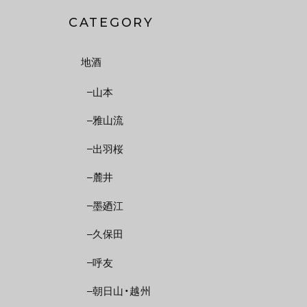
CATEGORY
地酒
山本
雅山流
出羽桜
麓井
墨廼江
久保田
呼友
朝日山・越州