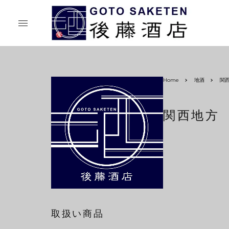
Home
地酒
関
関西地方
取扱い商品