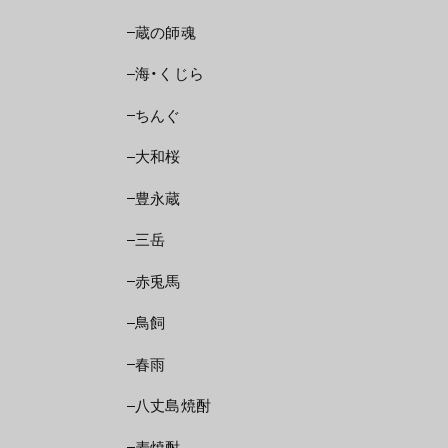
蔵の師魂
海・くじら
ちんぐ
大和桜
豊永蔵
三岳
赤兎馬
鳥飼
春雨
八丈島焼酎
麦焼酎