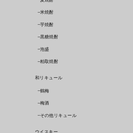
米焼酎
芋焼酎
黒糖焼酎
泡盛
粕取焼酎
和リキュール
鶴梅
梅酒
その他リキュール
ウイスキー