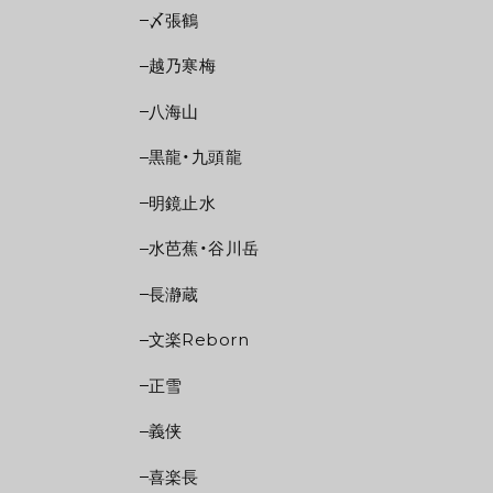
〆張鶴
越乃寒梅
八海山
黒龍・九頭龍
明鏡止水
水芭蕉・谷川岳
長瀞蔵
文楽Reborn
正雪
義侠
喜楽長