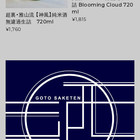
詰 Blooming Cloud 720
ml
超裏・雅山流 【神風】純米酒
¥1,815
無濾過生詰 720ml
¥1,760