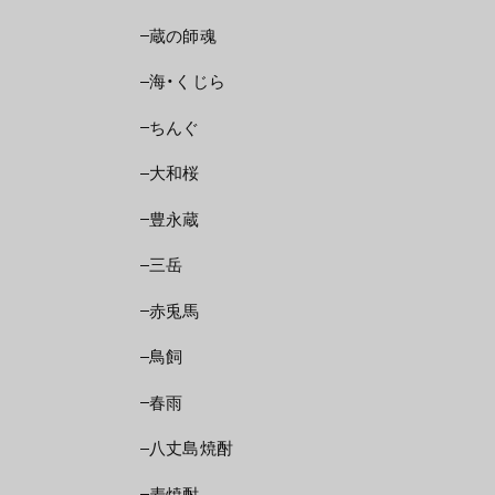
蔵の師魂
海・くじら
ちんぐ
大和桜
豊永蔵
三岳
赤兎馬
鳥飼
春雨
八丈島焼酎
麦焼酎