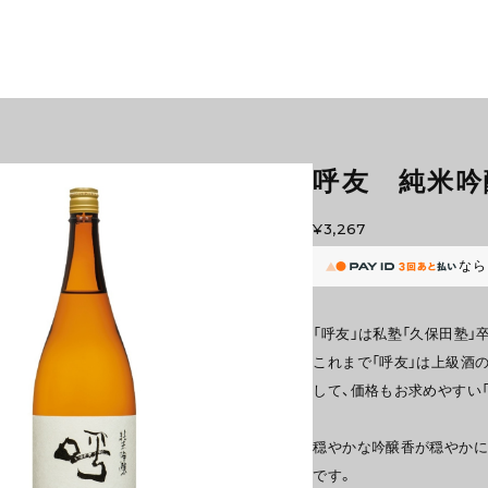
呼友 純米吟醸
¥3,267
なら
「呼友」は私塾「久保田塾」
これまで「呼友」は上級酒
して、価格もお求めやすい
穏やかな吟醸香が穏やかに
です。