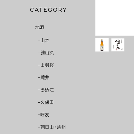
CATEGORY
地酒
山本
雅山流
出羽桜
麓井
墨廼江
久保田
呼友
朝日山・越州