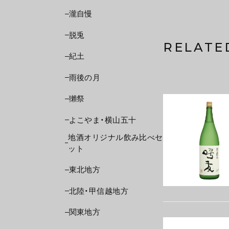
瀧自慢
脱兎
RELATE
紀土
雨後の月
獺祭
よこやま・横山五十
地酒オリジナル飲み比べセ
ット
東北地方
北陸・甲信越地方
関東地方