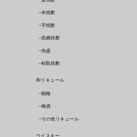
米焼酎
芋焼酎
黒糖焼酎
泡盛
粕取焼酎
和リキュール
鶴梅
梅酒
その他リキュール
ウイスキー