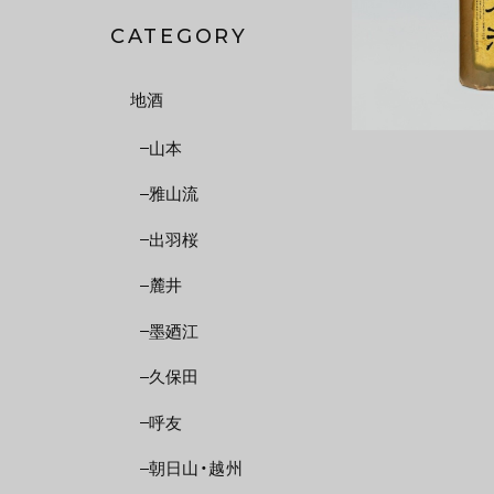
CATEGORY
地酒
山本
雅山流
出羽桜
麓井
墨廼江
久保田
呼友
朝日山・越州