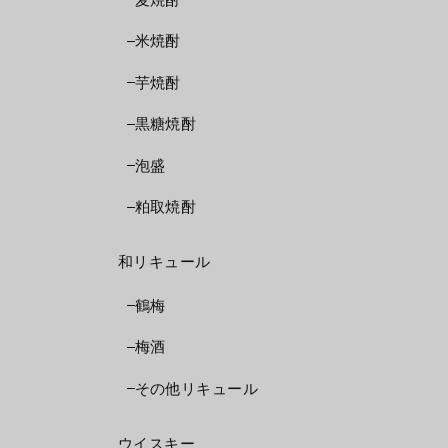
米焼酎
芋焼酎
黒糖焼酎
泡盛
粕取焼酎
和リキュール
鶴梅
梅酒
その他リキュール
ウイスキー