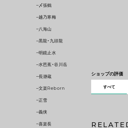
〆張鶴
越乃寒梅
八海山
黒龍・九頭龍
明鏡止水
水芭蕉・谷川岳
ショップの評価
長瀞蔵
すべて
文楽Reborn
正雪
義侠
RELATE
喜楽長