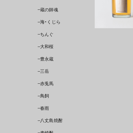
蔵の師魂
海・くじら
ちんぐ
大和桜
豊永蔵
三岳
赤兎馬
鳥飼
春雨
八丈島焼酎
麦焼酎