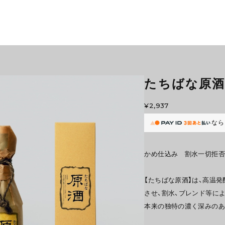
たちばな原酒 
¥2,937
なら
かめ仕込み 割水一切拒
【たちばな原酒】は、高温
させ、割水、ブレンド等に
本来の独特の濃く深みのあ