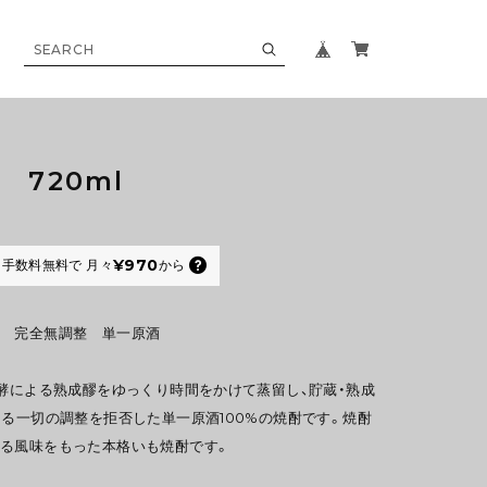
720ml
¥970
手数料無料で
月々
から
否 完全無調整 単一原酒
発酵による熟成醪をゆっくり時間をかけて蒸留し、貯蔵・熟成
よる一切の調整を拒否した単一原酒100%の焼酎です。焼酎
る風味をもった本格いも焼酎です。