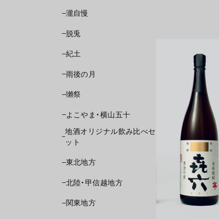
瀧自慢
脱兎
紀土
雨後の月
獺祭
よこやま・横山五十
地酒オリジナル飲み比べセ
ット
東北地方
北陸・甲信越地方
関東地方