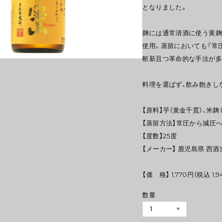
となりました。
麹には通常清酒に使う黄麹
使用。蒸留においても『常
斬新且つ革命的な手法が多
料理を選ばず、飲み飽きし
【原料】芋（黄金千貫）、米麹
【蒸留方法】常圧から減圧
【度数】25度
【メーカー】 鹿児島県 西酒
【価 格】 1,770円（税込 1,9
数量