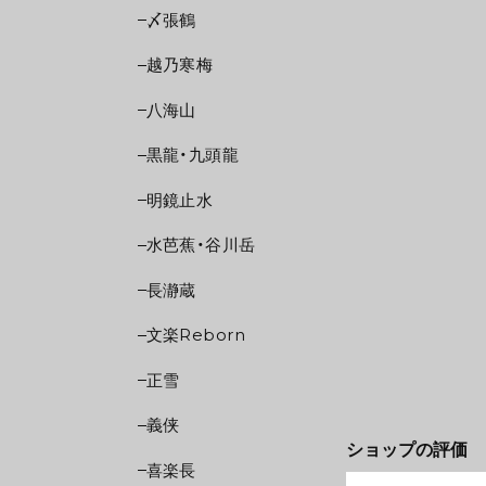
〆張鶴
越乃寒梅
八海山
黒龍・九頭龍
明鏡止水
水芭蕉・谷川岳
長瀞蔵
文楽Reborn
正雪
義侠
ショップの評価
喜楽長