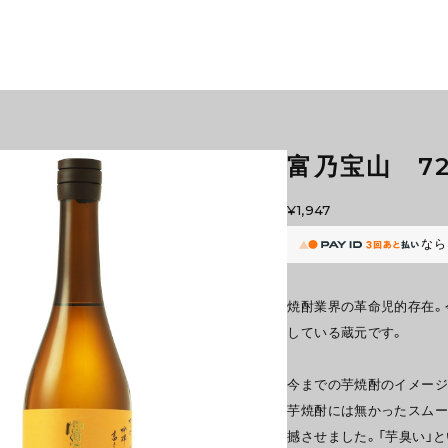
富乃宝山 72
¥1,947
なら
焼酎業界の革命児的存在。
している蔵元です。
今までの芋焼酎のイメージ
芋焼酎には無かったスムー
撼させました。「芋臭い」