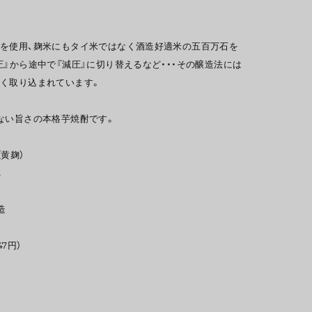
を使用、麹米にもタイ米ではなく酒造好適米の五百万石を
圧』から途中で『減圧』に切り替えるなど・・・その醸造法には
く取り込まれています。
ない旨さの本格芋焼酎です。
（黄麹）
へ
造
47円）