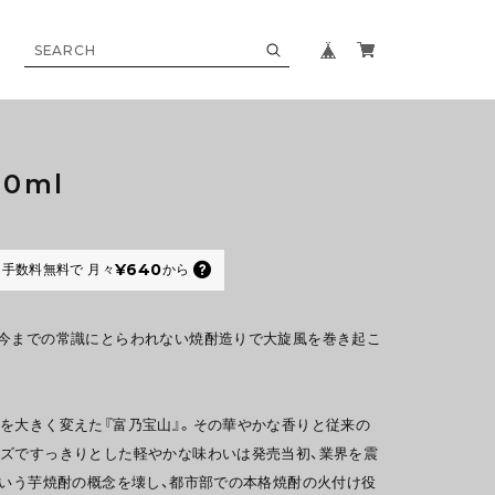
0ml
¥640
手数料無料で
月々
から
今までの常識にとらわれない焼酎造りで大旋風を巻き起こ
を大きく変えた『富乃宝山』。その華やかな香りと従来の
ズですっきりとした軽やかな味わいは発売当初、業界を震
という芋焼酎の概念を壊し、都市部での本格焼酎の火付け役