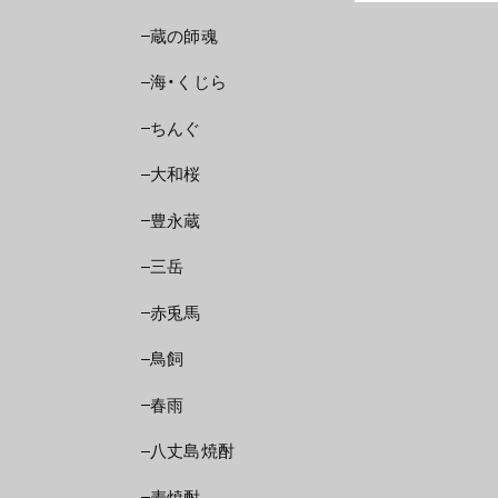
蔵の師魂
海・くじら
ちんぐ
大和桜
豊永蔵
三岳
赤兎馬
鳥飼
春雨
八丈島焼酎
麦焼酎