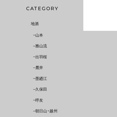
CATEGORY
地酒
山本
雅山流
出羽桜
麓井
墨廼江
久保田
呼友
朝日山・越州