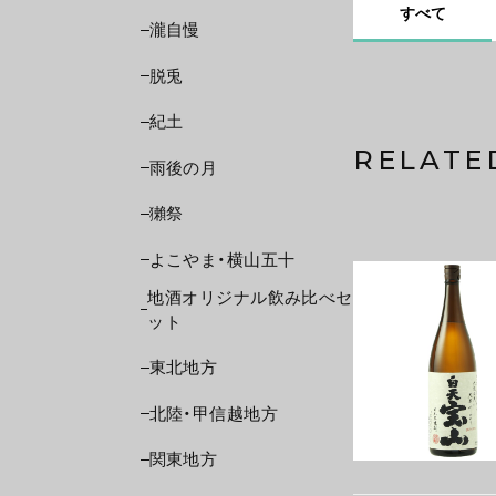
すべて
瀧自慢
脱兎
紀土
RELATE
雨後の月
獺祭
よこやま・横山五十
地酒オリジナル飲み比べセ
ット
東北地方
北陸・甲信越地方
関東地方