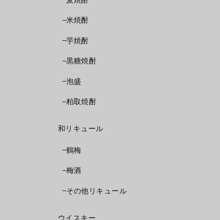
米焼酎
芋焼酎
黒糖焼酎
泡盛
粕取焼酎
和リキュール
鶴梅
梅酒
その他リキュール
ウイスキー