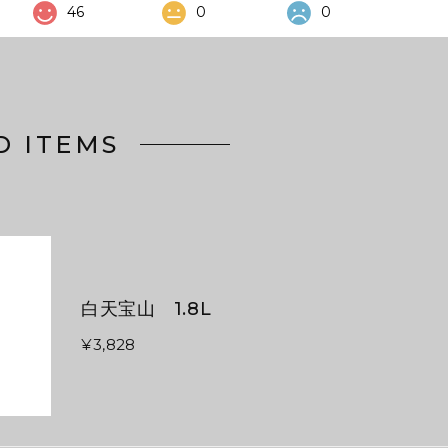
46
0
0
D ITEMS
白天宝山 1.8L
¥3,828