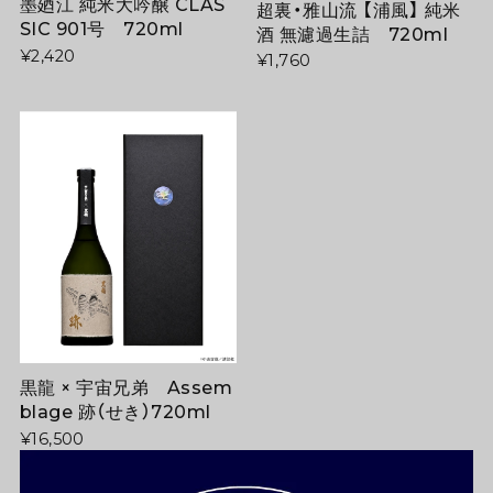
墨廼江 純米大吟醸 CLAS
超裏・雅山流 【浦風】 純米
SIC 901号 720ml
酒 無濾過生詰 720ml
¥2,420
¥1,760
黒龍 × 宇宙兄弟 Assem
blage 跡（せき）720ml
¥16,500