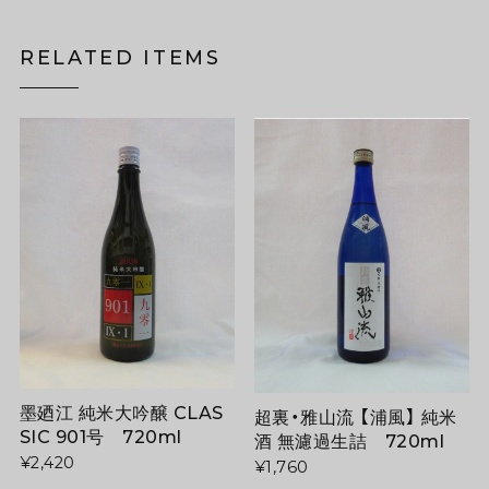
RELATED ITEMS
墨廼江 純米大吟醸 CLAS
超裏・雅山流 【浦風】 純米
SIC 901号 720ml
酒 無濾過生詰 720ml
¥2,420
¥1,760