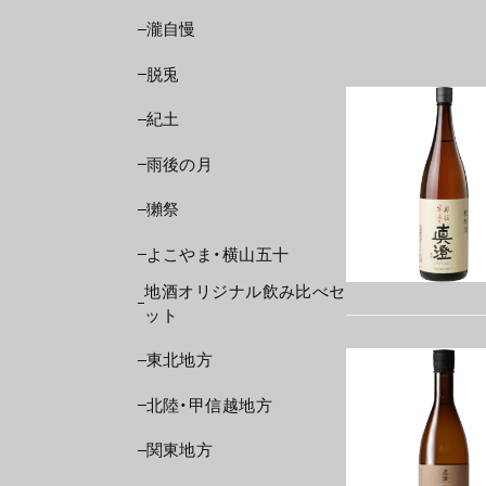
瀧自慢
脱兎
紀土
雨後の月
獺祭
よこやま・横山五十
地酒オリジナル飲み比べセ
ット
東北地方
北陸・甲信越地方
関東地方