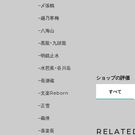
〆張鶴
越乃寒梅
八海山
黒龍・九頭龍
明鏡止水
水芭蕉・谷川岳
ショップの評価
長瀞蔵
すべて
文楽Reborn
正雪
義侠
RELATE
喜楽長