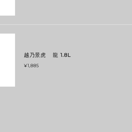
越乃景虎 龍 1.8L
¥1,885