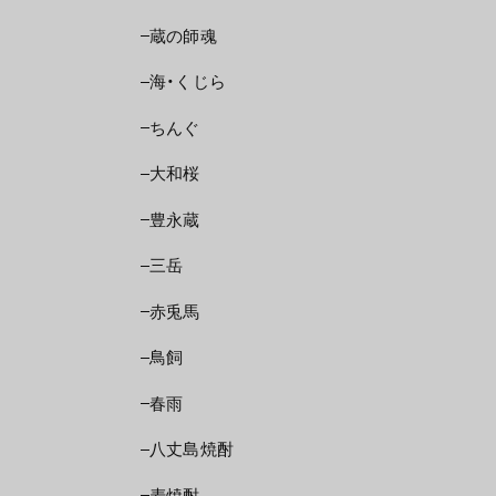
蔵の師魂
海・くじら
ちんぐ
大和桜
豊永蔵
三岳
赤兎馬
鳥飼
春雨
八丈島焼酎
麦焼酎