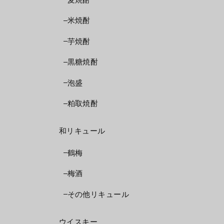
米焼酎
芋焼酎
黒糖焼酎
泡盛
粕取焼酎
和リキュール
鶴梅
梅酒
その他リキュール
ウイスキー