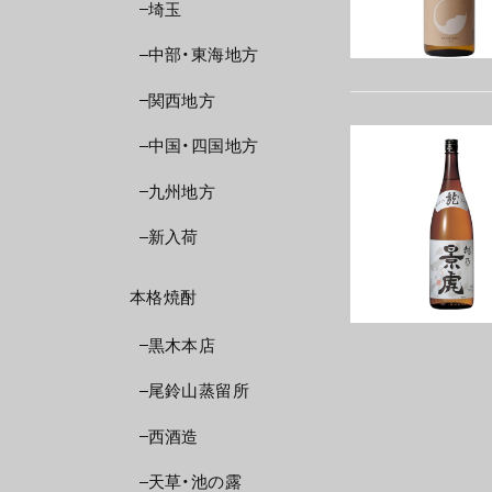
埼玉
中部・東海地方
関西地方
中国・四国地方
九州地方
新入荷
本格焼酎
黒木本店
尾鈴山蒸留所
西酒造
天草・池の露