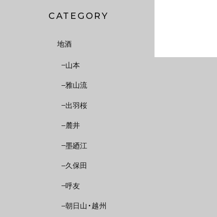
CATEGORY
地酒
山本
雅山流
出羽桜
麓井
墨廼江
久保田
呼友
朝日山・越州