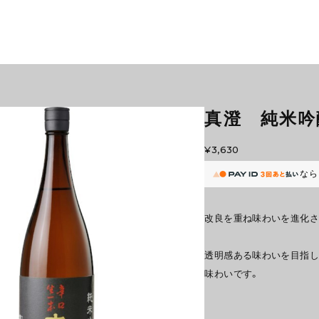
真澄 純米吟
¥3,630
なら
改良を重ね味わいを進化さ
透明感ある味わいを目指し
味わいです。