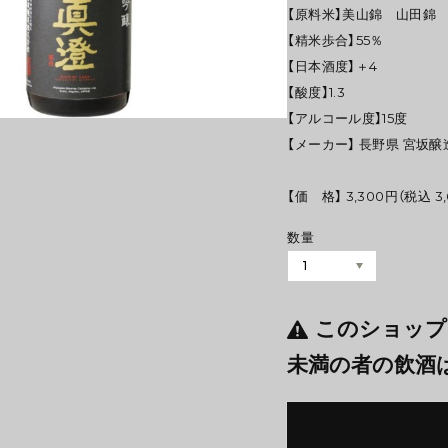
【原料米】美山錦 山田錦
【精米歩合】55％
【日本酒度】＋4
【酸度】1.3
【アルコール度】15度
【メーカー】 長野県 宮坂醸
【価 格】 3,300円（税込 3,
数量
このショップ
未満の者の飲酒