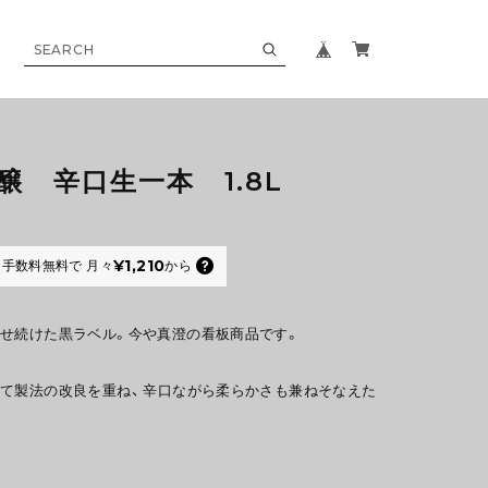
醸 辛口生一本 1.8L
¥1,210
手数料無料で
月々
から
せ続けた黒ラベル。今や真澄の看板商品です。
て製法の改良を重ね、 辛口ながら柔らかさも兼ねそなえた