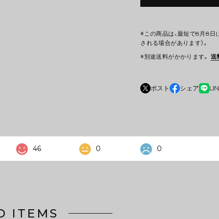
※この商品は、最短で8月8日
される場合があります）。
※別途送料がかかります。
送
ポスト
シェア
LI
46
0
0
D ITEMS