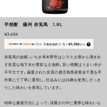
芋焼酎 薩州 赤兎馬 1.8L
¥3,454
なら
¥1,150
手数料無料で
月々
から
赤兎馬の故郷、いちき串木野市はシラス土壌から湧き出
す良質な地下水が豊富な土地柄。旨い焼酎はうまい水が
不可欠です。厳選された良質の鹿児島県産黄金千貫を手
作業にて丁寧に選別し、仕込みには白麹を使用しすっき
りした味わいを表現しています。
特殊な濾過方法によって、淡麗さの中に重厚な味わいも