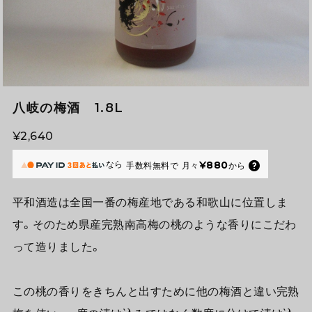
八岐の梅酒 1.8L
¥2,640
なら
¥880
手数料無料で
月々
から
平和酒造は全国一番の梅産地である和歌山に位置しま
す。そのため県産完熟南高梅の桃のような香りにこだわ
って造りました。
この桃の香りをきちんと出すために他の梅酒と違い完熟