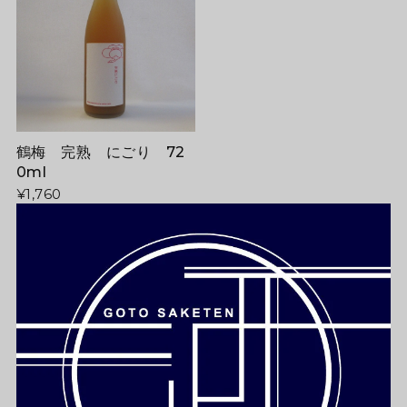
鶴梅 完熟 にごり 72
0ml
¥1,760