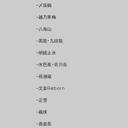
〆張鶴
越乃寒梅
八海山
黒龍・九頭龍
明鏡止水
水芭蕉・谷川岳
長瀞蔵
文楽Reborn
正雪
義侠
喜楽長