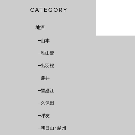
CATEGORY
地酒
山本
雅山流
出羽桜
麓井
墨廼江
久保田
呼友
朝日山・越州