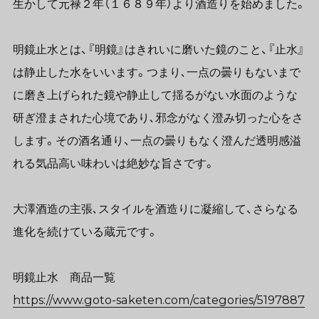
生かして元禄２年（１６８９年）より酒造りを始めました。
明鏡止水とは、『明鏡』はきれいに磨いた鏡のこと、『止水』
は静止した水をいいます。つまり､一点の曇りもないまで
に磨き上げられた鏡や静止して揺るがない水面のような
研ぎ澄まされた心境であり､邪念がなく澄み切った心をさ
します。その酒名通り、一点の曇りもなく澄んだ透明感溢
れる気品高い味わいは絶妙な旨さです。
大澤酒造の主張､スタイルを酒造りに凝縮して、さらなる
進化を続けている蔵元です。
明鏡止水 商品一覧
https://www.goto-saketen.com/categories/5197887