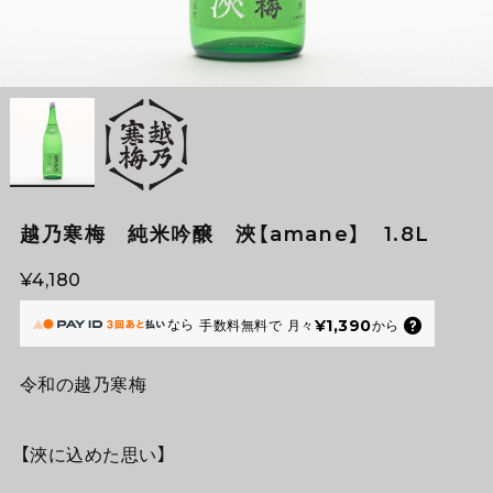
越乃寒梅 純米吟醸 浹【amane】 1.8L
¥4,180
なら
¥1,390
手数料無料で
月々
から
令和の越乃寒梅
【浹に込めた思い】