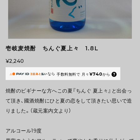
壱岐麦焼酎 ちんぐ夏上々 1.8L
¥2,240
なら
¥740
手数料無料で
月々
から
焼酎のビギナーな方へこの夏『ちんぐ 夏上々』と出会っ
て頂き、國酒焼酎にひと夏の恋をして頂きたい思いで造
りました。（蔵元案内文より）
アルコール19度