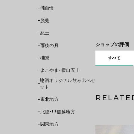
瀧自慢
脱兎
紀土
ショップの評価
雨後の月
獺祭
すべて
よこやま・横山五十
地酒オリジナル飲み比べセ
ット
RELATE
東北地方
北陸・甲信越地方
関東地方