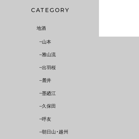
CATEGORY
地酒
山本
雅山流
出羽桜
麓井
墨廼江
久保田
呼友
朝日山・越州