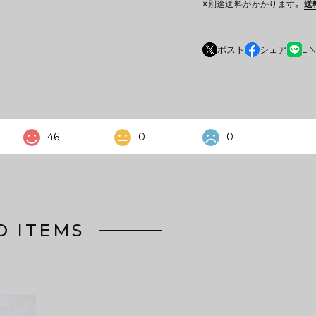
※別途送料がかかります。
送
ポスト
シェア
LI
46
0
0
D ITEMS