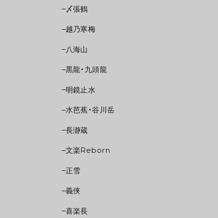
〆張鶴
越乃寒梅
八海山
黒龍・九頭龍
明鏡止水
水芭蕉・谷川岳
長瀞蔵
文楽Reborn
正雪
義侠
喜楽長