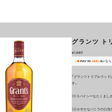
グランツ トリ
¥1,683
なら
「グランツトリプルウッド
す。
（1）スパイシーなたくまし
（2）かすかなバニラの口