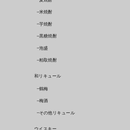
米焼酎
芋焼酎
黒糖焼酎
泡盛
粕取焼酎
和リキュール
鶴梅
梅酒
その他リキュール
ウイスキー