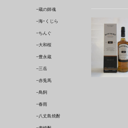
蔵の師魂
海・くじら
ちんぐ
大和桜
豊永蔵
三岳
赤兎馬
鳥飼
春雨
八丈島焼酎
麦焼酎