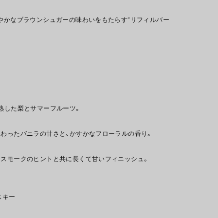
ろやかなブラウンシュガーの味わいをもたらす“リフィルバー
、熟した梨とサマーフルーツ。
加わったバニラの甘さと、かすかなフローラルの香り。
なスモークのヒントと共に長くて甘いフィニッシュ。
スキー