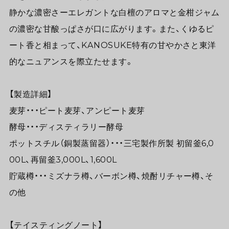
静かな濃密さーエレガントな白檀のアロマと金柑ジャム
の濃密な甘酸っぱさが口に広がります。また、くゆるピ
ート香と相まって、KANOSUKE特有の甘やかさと東洋
的なニュアンスを際立たせます。
【製造詳細】
麦芽・・・ピート麦芽、アンピート麦芽
酵母・・・ディスティラリー酵母
ポットスチル（銅製蒸留器）・・・三宅製作所製 初留釜6,0
00L、再留釜3,000L、1,600L
貯蔵樽・・・ミズナラ樽、バーボン樽、焼酎リチャー樽、そ
の他
【テイスティングノート】